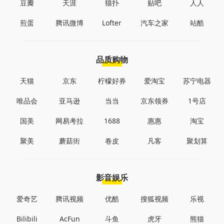
豆瓣
天涯
猫扑
贴吧
人人
煎蛋
腾讯微博
Lofter
汽车之家
站酷
品质购物
天猫
京东
柠檬好券
爱淘宝
苏宁电器
唯品会
亚马逊
当当
京东领券
1号店
国美
网易考拉
1688
惠惠
淘宝
聚美
蘑菇街
卷皮
凡客
聚划算
影音娱乐
爱奇艺
腾讯视频
优酷
搜狐视频
乐视
Bilibili
AcFun
斗鱼
虎牙
熊猫