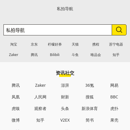
私拍导航
淘宝
京东
柠檬好券
天猫
携程
苏宁电器
Zaker
腾讯
Bilibili
斗鱼
唯品会
知乎
资讯社交
腾讯
Zaker
澎湃
36氪
网易
凤凰
人民网
财新
搜狐
BBC
虎嗅
观察者
头条
新浪体育
虎扑
微博
知乎
V2EX
简书
果壳